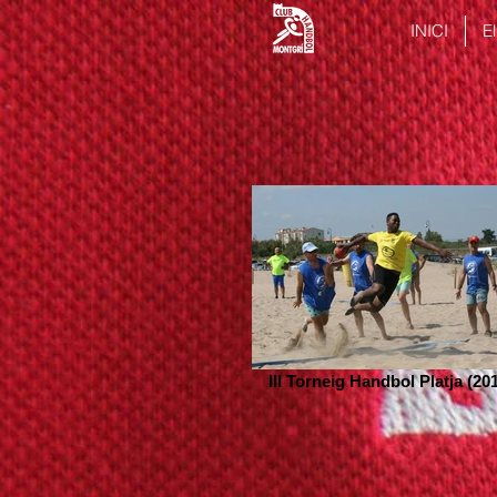
INICI
El
III Torneig Handbol Platja (20