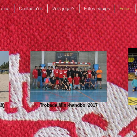
 club
Contacta'ns
Vols jugar?
Fotos equips
Fotos
18)
Trobada Mini-handbol 2017
V